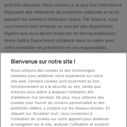
priorités absolues. Nous veillons à ce que nos intérimaires
disposent des vêtements de protection adéquats et qu’ils
passent les examens médicaux requis. Par ailleurs, nous
vous tenons bien entendu au courant des dispositions
légales que vous devez respecter en tant qu’employeur.
Notre Safety Department collabore dans ce cadre avec
votre conseiller en prévention et vos responsables.
Bienvenue sur notre site !
→ Maîtrisez les risques juridiques
Nous utilisons des cookies et des technologies
similaires pour améliorer votre expérience sur notre
Nos consultants vous accompagnent au quotidien dans
site web. Certains cookies sont essentiels au bon
tous les aspects de la législation du travail, tels que les
fonctionnement et à la sécurité du site, tandis que
conditions du travail temporaire et la durée des contrats.
d'autres nous aident à analyser l'utilisation afin
d'améliorer nos services. De plus, nous utilisons des
cookies pour fournir du contenu personnalisé et des
→ Bénéficiez de l’expertise de ManpowerGroup
publicités ciblées, y compris sur les réseaux sociaux. En
cliquant sur 'Accepter tout', vous consentez à
l'utilisation de cookies sur votre appareil pour améliorer
Présent dans 80 pays et acteur de premier plan sur le
la navigation sur le site, analyser l'utilisation et soutenir