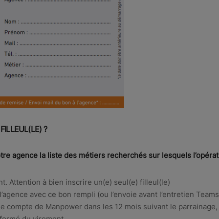
ILLEUL(LE) ?
re agence la liste des métiers recherchés sur lesquels l’opérat
Attention à bien inscrire un(e) seul(e) filleul(le)
 à l’agence avec ce bon rempli (ou l’envoie avant l’entretien T
r le compte de Manpower dans les 12 mois suivant le parrainag
nformé du virement.