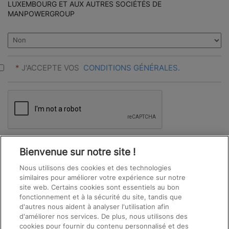
LUXEMBOURG ET AUX AUTRES SOCIÉTÉS DE
MANPOWERGROUP
*
J'ACCEPTE VOS
CONDITIONS GÉNÉRALES.
PEOPLE
Bienvenue sur notre site !
LOOKING
FOR
Nous utilisons des cookies et des technologies
JOBS
similaires pour améliorer votre expérience sur notre
SHOULD
site web. Certains cookies sont essentiels au bon
See All Jobs
NOT
fonctionnement et à la sécurité du site, tandis que
PUT
d'autres nous aident à analyser l'utilisation afin
ANYTHING
d'améliorer nos services. De plus, nous utilisons des
HERE.
cookies pour fournir du contenu personnalisé et des