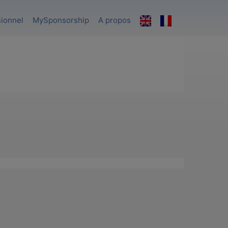
sionnel
MySponsorship
A propos