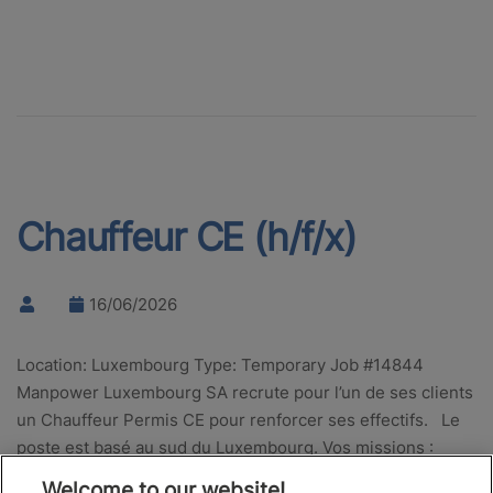
Chauffeur CE (h/f/x)
16/06/2026
Location: Luxembourg Type: Temporary Job #14844
Manpower Luxembourg SA recrute pour l’un de ses clients
un Chauffeur Permis CE pour renforcer ses effectifs. Le
poste est basé au sud du Luxembourg. Vos missions :
Conduire un poids-lourd…
Welcome to our website!