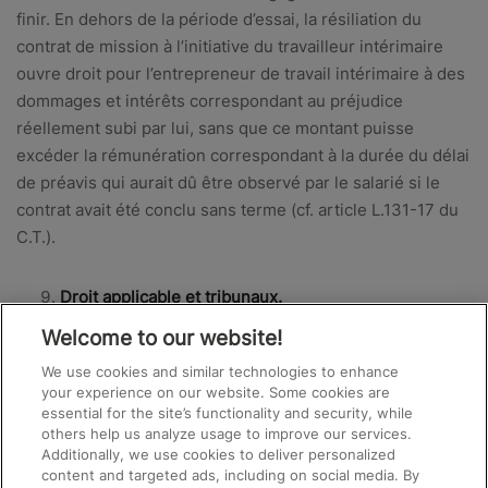
finir. En dehors de la période d’essai, la résiliation du
contrat de mission à l’initiative du travailleur intérimaire
ouvre droit pour l’entre­preneur de travail intérimaire à des
dommages et intérêts correspondant au préjudice
réellement subi par lui, sans que ce montant puisse
excéder la rémunération correspondant à la durée du délai
de préavis qui aurait dû être observé par le salarié si le
contrat avait été conclu sans terme (cf. article L.131-17 du
C.T.).
Droit applicable et tribunaux.
Welcome to our website!
Ces conditions ainsi que le contrat de mission sont régis
We use cookies and similar technologies to enhance
par le droit luxembourgeois. En cas de litige entre les
your experience on our website. Some cookies are
parties, seul le tribunal de travail de Luxembourg sera
essential for the site’s functionality and security, while
others help us analyze usage to improve our services.
compétent.
Additionally, we use cookies to deliver personalized
content and targeted ads, including on social media. By