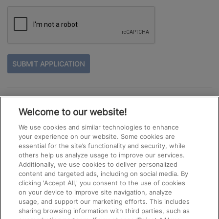
PEOPLE
LOOKING
FOR
JOBS
SHOULD
See All Jobs
NOT
Welcome to our website!
PUT
ANYTHING
We use cookies and similar technologies to enhance
HERE.
your experience on our website. Some cookies are
essential for the site’s functionality and security, while
others help us analyze usage to improve our services.
Additionally, we use cookies to deliver personalized
content and targeted ads, including on social media. By
clicking 'Accept All,' you consent to the use of cookies
on your device to improve site navigation, analyze
usage, and support our marketing efforts. This includes
sharing browsing information with third parties, such as