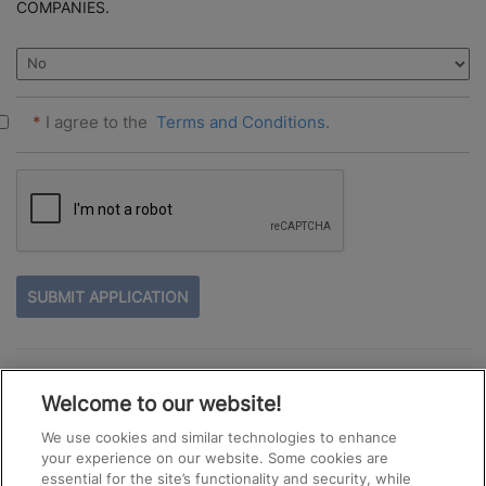
COMPANIES.
*
I agree to the
Terms and Conditions.
PEOPLE
LOOKING
FOR
JOBS
SHOULD
See All Jobs
NOT
Welcome to our website!
PUT
ANYTHING
We use cookies and similar technologies to enhance
HERE.
your experience on our website. Some cookies are
essential for the site’s functionality and security, while