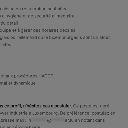
cuisine ou restauration souhaitée
d'hygiène et de sécurité alimentaire
 du détail
équipe et à gérer des horaires décalés
anglais ou l'allemand ou le luxembourgeois sont un atout
haités
s et aux procédures HACCP
onal et dynamique
 ce profil, n’hésitez pas à postuler.
Ce poste est géré
wer Industrie à Luxembourg. De préférence, postulez en
adresse mail :
in
*******
@
******
er.lu
en notant dans
isinier Aéroportuaire