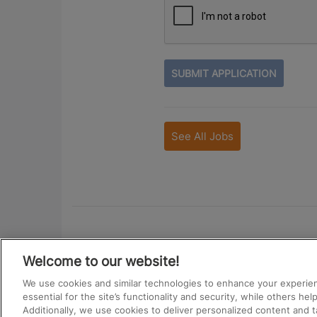
PEOPLE
LOOKING
FOR
JOBS
SHOULD
See All Jobs
NOT
PUT
ANYTHING
HERE.
Welcome to our website!
We use cookies and similar technologies to enhance your experie
essential for the site’s functionality and security, while others he
Additionally, we use cookies to deliver personalized content and t