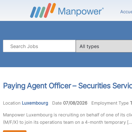
Accue
KEY
LIMIT
WORD
JOBS
OR
TO
KEY
THIS
WORDS
TYPE
Paying Agent Officer – Securities Servi
Location
Luxembourg
Date
07/08/2026
Employment Type
Manpower Luxembourg is recruiting on behalf of one of its clien
(M/F/X) to join its operations team on a 4-month temporary […