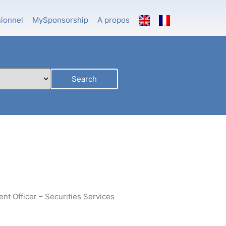
sionnel
MySponsorship
A propos
Search
gent Officer – Securities Services