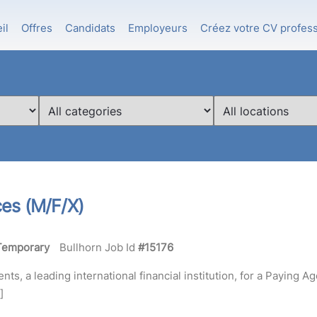
il
Offres
Candidats
Employeurs
Créez votre CV profes
LIMIT
LIMIT
JOBS
JOBS
TO
TO
THIS
THIS
CATEGORY
LOCATION
ces (M/F/X)
Temporary
Bullhorn Job Id
#15176
ts, a leading international financial institution, for a Paying A
]