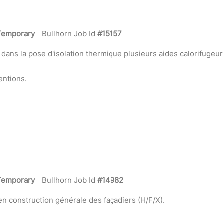
Temporary
Bullhorn Job Id
#15157
ans la pose d'isolation thermique plusieurs aides calorifugeur
entions.
Temporary
Bullhorn Job Id
#14982
 construction générale des façadiers (H/F/X).