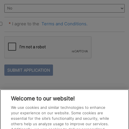
*
I agree to the
Terms and Conditions.
PEOPLE
LOOKING
FOR
JOBS
SHOULD
See All Jobs
NOT
Welcome to our website!
PUT
ANYTHING
We use cookies and similar technologies to enhance
HERE.
your experience on our website. Some cookies are
essential for the site’s functionality and security, while
others help us analyze usage to improve our services.