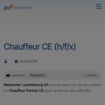
Chauffeur CE (h/f/x)
16/06/2026
Location:
Luxembourg
Type:
Temporary
Job
#14844
Manpower Luxembourg SA
recrute pour l’un de ses clients
un
Chauffeur Permis CE
pour renforcer ses effectifs.