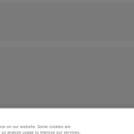
nce on our website. Some cookies are
lp us analyze usage to improve our services.