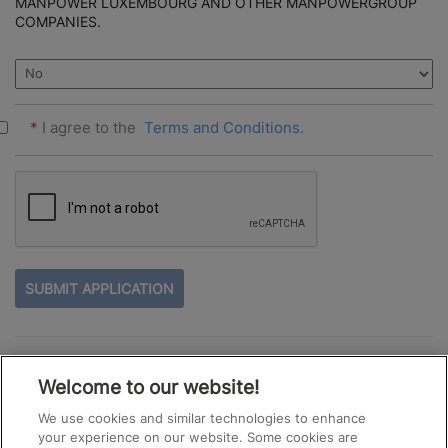
MANPOWER LUXEMBOURG AND OTHER MANPOWERGROUP
COMPANIES.
*
I agree to the
Terms and Conditions.
PEOPLE
LOOKING
FOR
JOBS
SHOULD
See All Jobs
NOT
Welcome to our website!
PUT
ANYTHING
We use cookies and similar technologies to enhance
HERE.
your experience on our website. Some cookies are